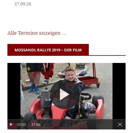
27.09.26
Alle Termine anzeigen …
MOSSANDL RALLYE 2019 – DER FILM
00:00
|
37:06