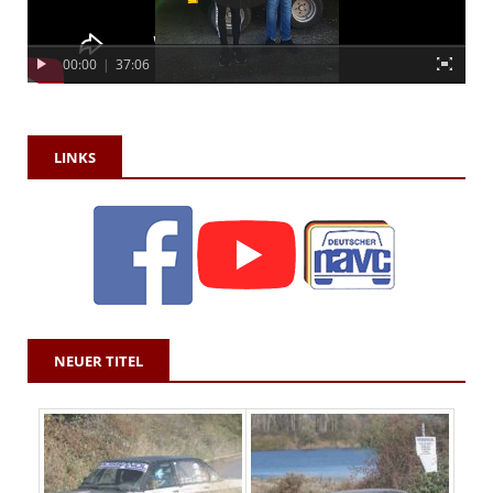
00:00
|
37:06
LINKS
NEUER TITEL