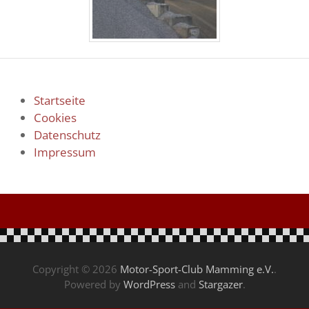
Startseite
Cookies
Datenschutz
Impressum
Copyright © 2026
Motor-Sport-Club Mamming e.V.
.
Powered by
WordPress
and
Stargazer
.