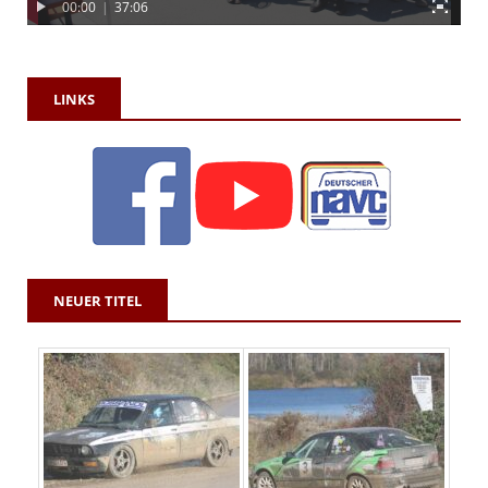
00:00
|
37:06
LINKS
NEUER TITEL