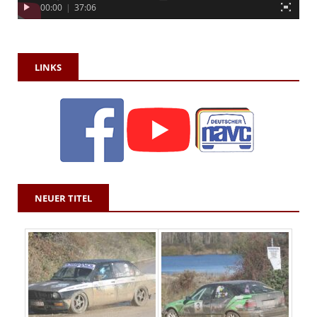
00:00
|
37:06
LINKS
NEUER TITEL