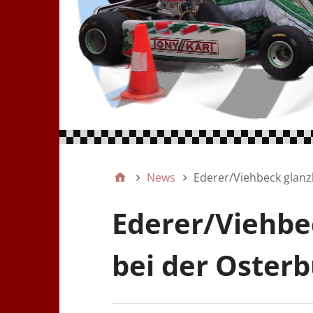
News
Ederer/Viehbeck glanzl
Ederer/Viehbe
bei der Osterb