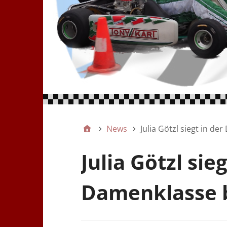
News
Julia Götzl siegt in 
Julia Götzl sieg
Damenklasse 