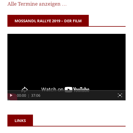
Alle Termine anzeigen …
MOSSANDL RALLYE 2019 – DER FILM
00:00
|
37:06
LINKS