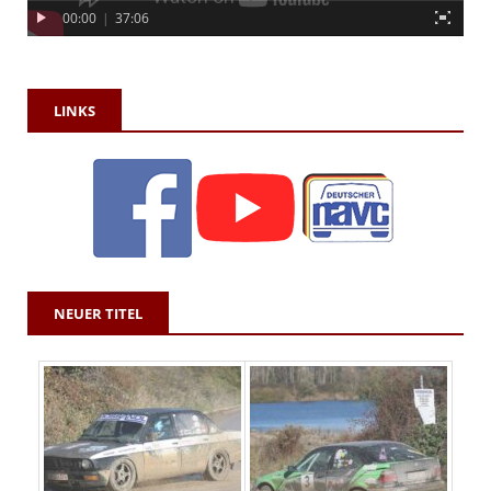
00:00
|
37:06
LINKS
NEUER TITEL