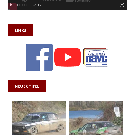
00:00
|
37:06
LINKS
NEUER TITEL